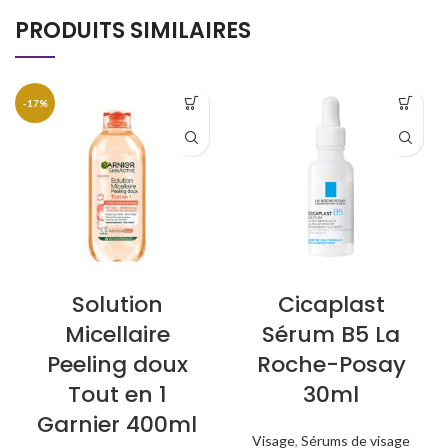
PRODUITS SIMILAIRES
-17%
Solution
Cicaplast
Micellaire
Sérum B5 La
Peeling doux
Roche-Posay
Tout en 1
30ml
Garnier 400ml
Visage
,
Sérums de visage