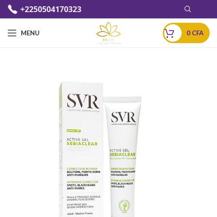
+2250504170323
MENU
0
CFA