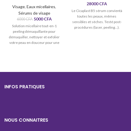
28000
CFA
Visage
,
Eaux micellaires
,
Le Cicaplast B5 sérum convientà
Sérums de visage
toutes les peaux, mêmes
5000
CFA
6000
CFA
sensibles et sèches. Testé post-
Solution micellaire tout-en-1
procédures (laser, peeling...).
peeling démaquillante pour
Testé par des conditions
démaquiller, nettoyer et exfolier
climatiques extrêmes.
votre peau en douceur pour une
peau plus lisse en un seul geste,
Convient à tous les types de
peaux, même les plus sensibles.
.
INFOS PRATIQUES
NOUS CONNAITRES