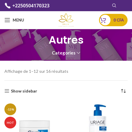
+2250504170323
MENU
0
CFA
Autres
Categories
Affichage de 1–12 sur 16 résultats
Show sidebar
-13%
HOT