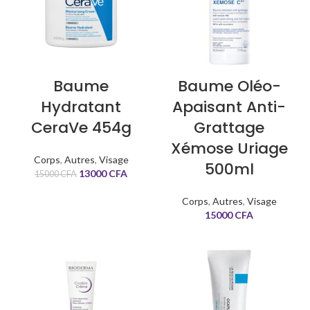
Baume
Baume Oléo-
Hydratant
Apaisant Anti-
CeraVe 454g
Grattage
Xémose Uriage
Corps
,
Autres
,
Visage
500ml
13000
CFA
15000
CFA
Corps
,
Autres
,
Visage
15000
CFA