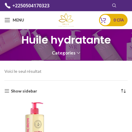
+2250504170323
MENU
0
CFA
Huile hydratante
Categories
Voici le seul résultat
Show sidebar